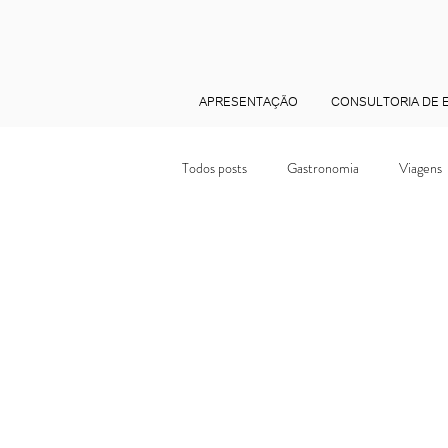
APRESENTAÇÃO
CONSULTORIA DE E
Todos posts
Gastronomia
Viagens
Eventos
Feminino
Arte
Dicas de moda e Estilo
Feedback 
Consultoria de Estilo
Personal styl