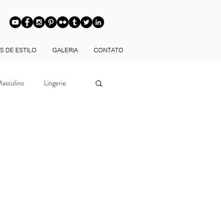
S DE ESTILO
GALERIA
CONTATO
asculino
Lingerie
Looks
ltoria de Imagem
ia de Estilo BH