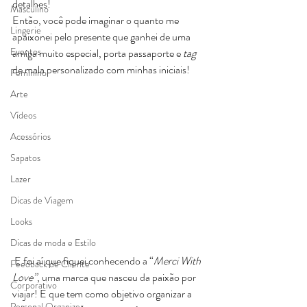
detalhes! 
Masculino
Então, você pode imaginar o quanto me 
Lingerie
apaixonei pelo presente que ganhei de uma 
Eventos
amiga muito especial, porta passaporte e 
tag
de mala personalizado com minhas iniciais!
Feminino
Arte
Vídeos
Acessórios
Sapatos
Lazer
Dicas de Viagem
Looks
Dicas de moda e Estilo
 E foi aí que fiquei conhecendo a “
Merci With 
Feedback de Cliente
Love”
, uma marca que nasceu da paixão por 
Corporativo
viajar! E que tem como objetivo organizar a 
Personal Organizer