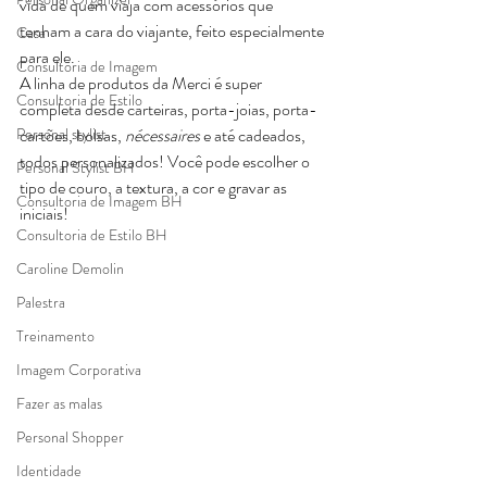
vida de quem viaja com acessórios que 
tenham a cara do viajante, feito especialmente 
Casa
para ele.
Consultoria de Imagem
A linha de produtos da Merci é super 
Consultoria de Estilo
completa desde carteiras, porta-joias, porta-
Personal stylist
cartões, bolsas, 
nécessaires
 e até cadeados, 
todos personalizados! Você pode escolher o 
Personal Stylist BH
tipo de couro, a textura, a cor e gravar as 
Consultoria de Imagem BH
iniciais!                                                                               
Consultoria de Estilo BH
Caroline Demolin
Palestra
Treinamento
Imagem Corporativa
Fazer as malas
Personal Shopper
Identidade