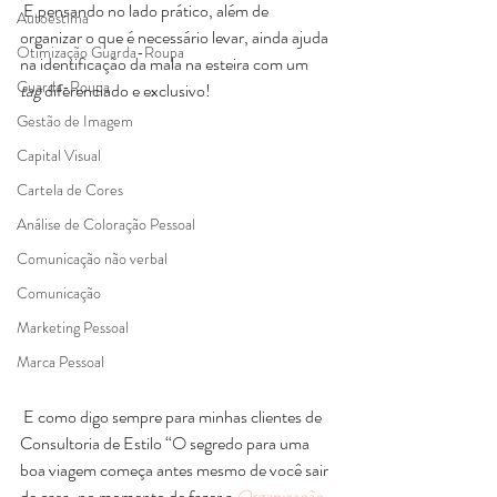
 E pensando no lado prático, além de 
Autoestima
organizar o que é necessário levar, ainda ajuda 
Otimização Guarda-Roupa
na identificação da mala na esteira com um 
Guarda-Roupa
tag 
diferenciado e exclusivo!
Gestão de Imagem
Capital Visual
Cartela de Cores
Análise de Coloração Pessoal
Comunicação não verbal
Comunicação
Marketing Pessoal
Marca Pessoal
 E como digo sempre para minhas clientes de 
Consultoria de Estilo “O segredo para uma 
boa viagem começa antes mesmo de você sair 
de casa, no momento de fazer a
 Organização 