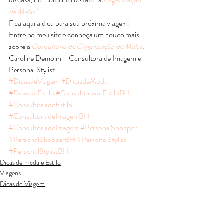
de Malas”.
Fica aqui a dica para sua próxima viagem! 
Entre no meu site e conheça um pouco mais 
sobre a 
Consultoria de Organização de Malas
. 
Caroline Demolin – Consultora de Imagem e 
Personal Stylist
#DicasdeViagem
#DicasdeModa
#DicasdeEstilo
#ConsultoriadeEstiloBH
#ConsultoriadeEstilo
#ConsultoriadeImagemBH
#ConsultoriadeImagem
#PersonalShopper
#PersonalShopperBH
#PersonalStylist
#PersonalStylistBH
Dicas de moda e Estilo
Viagens
Dicas de Viagem