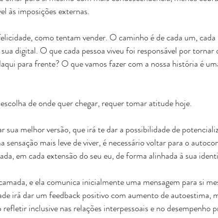
el às imposições externas.
felicidade, como tentam vender. O caminho é de cada um, cada
sua digital. O que cada pessoa viveu foi responsável por tornar o
daqui para frente? O que vamos fazer com a nossa história é um
 escolha de onde quer chegar, requer tomar atitude hoje. 
r sua melhor versão, que irá te dar a possibilidade de potenciali
ma sensação mais leve de viver, é necessário voltar para o autoco
ada, em cada extensão do seu eu, de forma alinhada à sua ident
 camada, e ela comunica inicialmente uma mensagem para si m
ade irá dar um feedback positivo com aumento de autoestima, m
 refletir inclusive nas relações interpessoais e no desempenho pr