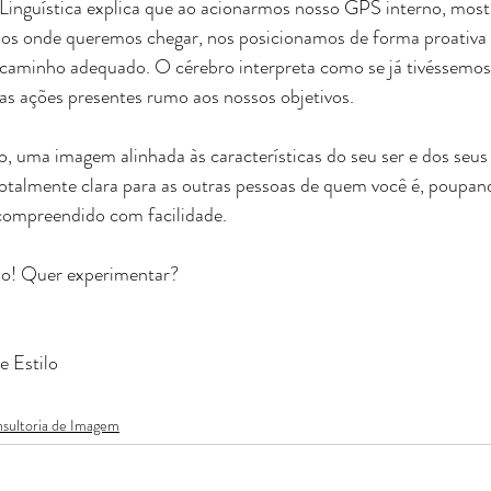
inguística explica que ao acionarmos nosso GPS interno, most
s onde queremos chegar, nos posicionamos de forma proativa e
aminho adequado. O cérebro interpreta como se já tivéssemos 
s ações presentes rumo aos nossos objetivos.  
ma imagem alinhada às características do seu ser e dos seus 
almente clara para as outras pessoas de quem você é, poupand
 compreendido com facilidade. 
o! Quer experimentar?    
e Estilo
sultoria de Imagem