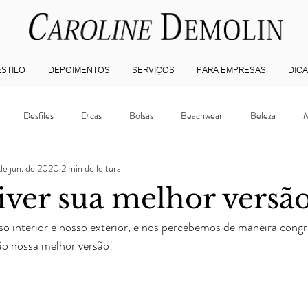
STILO
DEPOIMENTOS
SERVIÇOS
PARA EMPRESAS
DICA
Desfiles
Dicas
Bolsas
Beachwear
Beleza
M
de jun. de 2020
2 min de leitura
Vídeos
Acessórios
Sapatos
Lazer
Dicas de Viagem
ver sua melhor versã
 interior e nosso exterior, e nos percebemos de maneira cong
de Cliente
Corporativo
Personal Organizer
Casa
Consu
ão nossa melhor versão!
ist
Personal Stylist BH
Consultoria de Imagem BH
Consultor