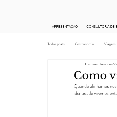
APRESENTAÇÃO
CONSULTORIA DE E
Todos posts
Gastronomia
Viagens
Caroline Demolin
22 
Eventos
Feminino
Arte
Como vi
Quando alinhamos nosso
Dicas de moda e Estilo
Feedback 
identidade vivemos ent
Consultoria de Estilo
Personal styl