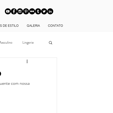
S DE ESTILO
GALERIA
CONTATO
asculino
Lingerie
Looks
o
ruente com nossa 
ltoria de Imagem
ia de Estilo BH