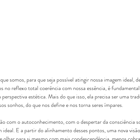
ue somos, para que seja possível atingir nossa imagem ideal, d
s no reflexo total coerência com nossa essência, é fundamental
erspectiva estética. Mais do que isso, ela precisa ser uma trad
sos sonhos, do que nos define e nos torna seres ímpares.
o com o autoconhecimento, com o despertar da consciência so
ideal. E a partir do alinhamento desses pontos, uma nova visã
de olhar para si mesmo com mais condescendência, menos cobra