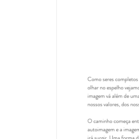
Como seres completos q
olhar no espelho vejamo
imagem vá além de uma p
nossos valores, dos nos
O caminho começa entã
autoimagem e a imagem 
irá surgir. Uma forma 