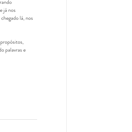
rando 
 já nos 
chegado lá, nos 
propósitos, 
o palavras e 