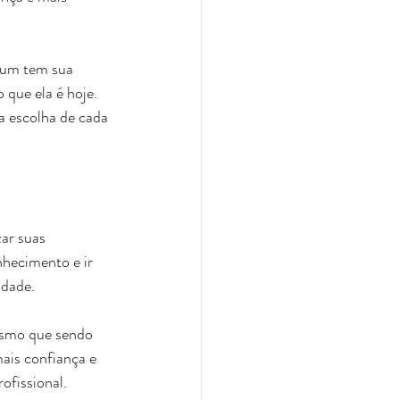
 um tem sua 
 que ela é hoje. 
a escolha de cada 
zar suas 
nhecimento e ir 
idade.
esmo que sendo 
ais confiança e 
ofissional. 