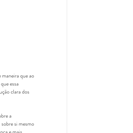
e maneira que ao 
 que essa 
ução clara dos 
bre a 
o sobre si mesmo 
nça e mais 