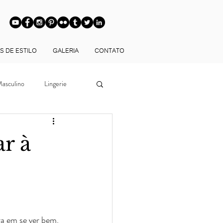
S DE ESTILO
GALERIA
CONTATO
asculino
Lingerie
Looks
r à
ltoria de Imagem
ia de Estilo BH
a em se ver bem. 