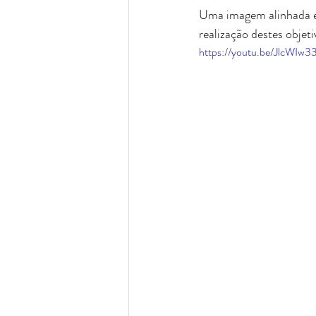
Uma imagem alinhada e c
Caroline Demolin
realização destes objet
https://youtu.be/JlcWI