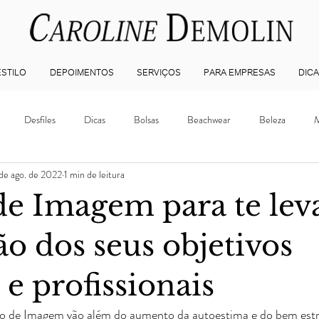
STILO
DEPOIMENTOS
SERVIÇOS
PARA EMPRESAS
DICA
Desfiles
Dicas
Bolsas
Beachwear
Beleza
M
de ago. de 2022
1 min de leitura
Vídeos
Acessórios
Sapatos
Lazer
Dicas de Viagem
de Imagem para te leva
de Cliente
Corporativo
Personal Organizer
Casa
Consu
ão dos seus objetivos
 e profissionais
ist
Personal Stylist BH
Consultoria de Imagem BH
Consultor
o de Imagem vão além do aumento da autoestima e do bem estr