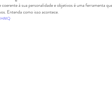
oerente à sua personalidade e objetivos é uma ferramenta que i
ivos. Entenda como isso acontece.
w33HMQ