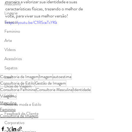
maneira a valorizar sua identidade e suas 
Masculino
características físicas, trazendo o melhor de 
Lingerie
você, para viver sua melhor versão!
Eventos
https://youtu.be/C1RScxTcYKk
Feminino
Arte
Vídeos
Acessórios
Sapatos
Consultoria de Imagem
Imagem
autoestima
Lazer
Consultoria de Estilo
Gestão de Imagem
Dicas de Viagem
Consultoria Feminina
Consultoria Masculina
Identidade
Looks
Visagismo
Masculino
Dicas de moda e Estilo
Feminino
Feedback de Cliente
Consultoria de Imagem
Corporativo
Personal Organizer