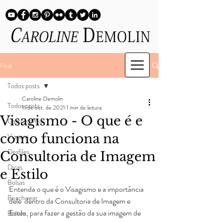
Post
Todos posts
Caroline Demolin
Todos posts
11 de out. de 2021
1 min de leitura
Visagismo - O que é e
Gastronomia
como funciona na
Viagens
Desfiles
Consultoria de Imagem
Dicas
e Estilo
Bolsas
Entenda o que é o Visagismo e a importância 
Beachwear
dele  dentro da Consultoria de Imagem e 
Estilo, para fazer a gestão da sua imagem de 
Beleza