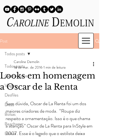
Post
Todos posts
Caroline Demolin
Todos posts
18 de mar. de 2016
1 min de leitura
Looks em homenagem
Gastronomia
a Oscar de la Renta
Viagens
Desfiles
Sem dúvida, Oscar de La Renta foi um dos 
Dicas
maiores criadores de moda.  “Roupa diz 
Bolsas
respeito a ornamentação. Isso é o que chama 
Beachwear
a atenção” Oscar de La Renta para InStyle em 
2007. Esse é o legado que o estilista deixa 
Beleza