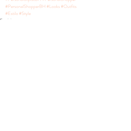
#PersonalShopperBH
#Looks
#Outfits
#Estilo
#Style
Feminino
Looks
Posts recentes
Ver tudo