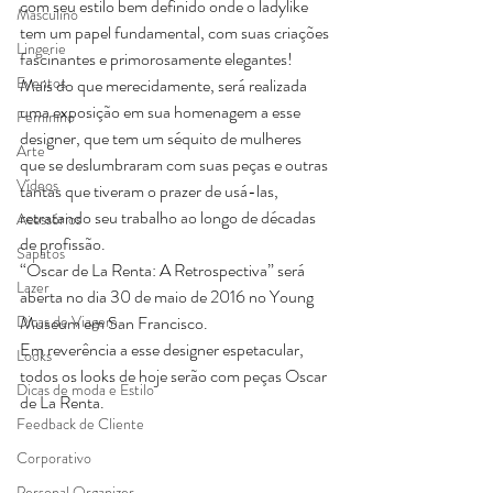
com seu estilo bem definido onde o ladylike 
Masculino
tem um papel fundamental, com suas criações 
Lingerie
fascinantes e primorosamente elegantes!
Eventos
Mais do que merecidamente, será realizada 
uma exposição em sua homenagem a esse 
Feminino
designer, que tem um séquito de mulheres 
Arte
que se deslumbraram com suas peças e outras 
Vídeos
tantas que tiveram o prazer de usá-las, 
retratando seu trabalho ao longo de décadas 
Acessórios
de profissão.
Sapatos
“Oscar de La Renta: A Retrospectiva” será 
Lazer
aberta no dia 30 de maio de 2016 no Young 
Dicas de Viagem
Museum em San Francisco.
Em reverência a esse designer espetacular, 
Looks
todos os looks de hoje serão com peças Oscar 
Dicas de moda e Estilo
de La Renta.
Feedback de Cliente
Corporativo
Personal Organizer