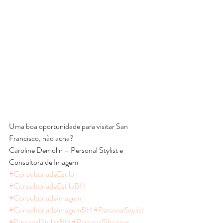
Uma boa oportunidade para visitar San 
Francisco, não acha?
Caroline Demolin – Personal Stylist e 
Consultora de Imagem
#ConsultoriadeEstilo
#ConsultoriadeEstiloBH
#ConsultoriadeImagem
#ConsultoriadeImagemBH
#PersonalStylist
#PersonalStylistBH
#PersonalShopper