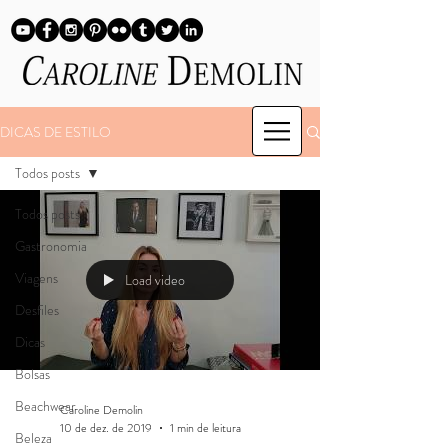
DICAS DE ESTILO
Todos posts
Todos posts
Gastronomia
Viagens
Load video
Desfiles
Dicas
Bolsas
Beachwear
Caroline Demolin
10 de dez. de 2019
1 min de leitura
Beleza