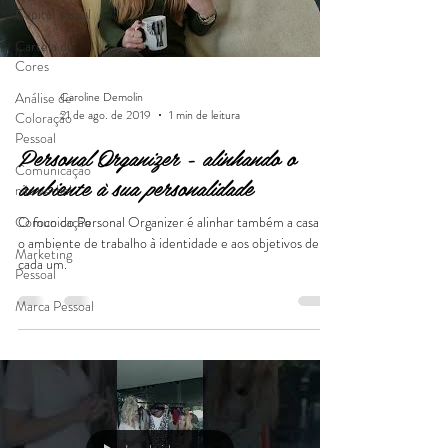
Capital Visual
Cartela de
Cores
Caroline Demolin
Análise de
21 de ago. de 2019
1 min de leitura
Coloração
Pessoal
Personal Organizer - alinhando o
Comunicação
ambiente à sua personalidade
não verbal
Comunicação
O foco do Personal Organizer é alinhar também a casa e
o ambiente de trabalho à identidade e aos objetivos de
Marketing
cada um.
Pessoal
Marca Pessoal