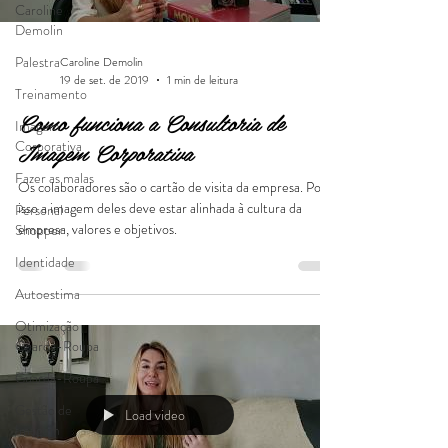
Caroline
Demolin
Palestra
Caroline Demolin
19 de set. de 2019
1 min de leitura
Treinamento
Como funciona a Consultoria de
Imagem
Imagem Corporativa
Corporativa
Fazer as malas
Os colaboradores são o cartão de visita da empresa. Por
isso a imagem deles deve estar alinhada à cultura da
Personal
empresa, valores e objetivos.
Shopper
Identidade
Autoestima
Otimização
Guarda-Roupa
Guarda-Roupa
Gestão de
Load video
Imagem