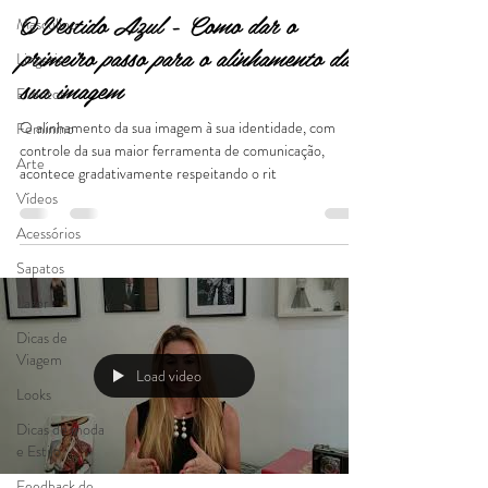
O Vestido Azul - Como dar o
Masculino
primeiro passo para o alinhamento da
Lingerie
sua imagem
Eventos
O alinhamento da sua imagem à sua identidade, com
Feminino
controle da sua maior ferramenta de comunicação,
Arte
acontece gradativamente respeitando o rit
Vídeos
Acessórios
Sapatos
Lazer
Dicas de
Viagem
Load video
Looks
Dicas de moda
e Estilo
Feedback de