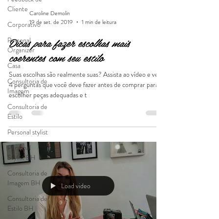
Cliente
Caroline Demolin
19 de set. de 2019
1 min de leitura
Corporativo
Dicas para fazer escolhas mais
Personal
Organizer
coerentes com seu estilo
Casa
Suas escolhas são realmente suas? Assista ao vídeo e veja
Consultoria de
4 perguntas que você deve fazer antes de comprar para
Imagem
escolher peças adequadas e t
Consultoria de
Estilo
Personal stylist
Personal
Stylist BH
Consultoria de
Imagem BH
Load video
Consultoria de
Estilo BH