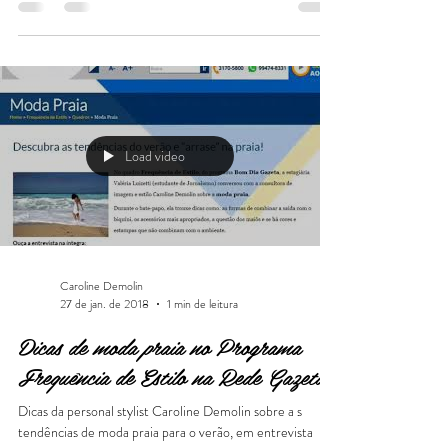
Caroline Demolin
23 de mar. de 2018
2 min de leitura
Dicas de viagem e estilo: Lenços de
seda pintados à mão em Québec
Passeando pelas ruas de Québec e curtindo aquele
friozinho que a gente adora, minha correspondente, Júlia
Roscoe, se surpreendeu com aquela
Load video