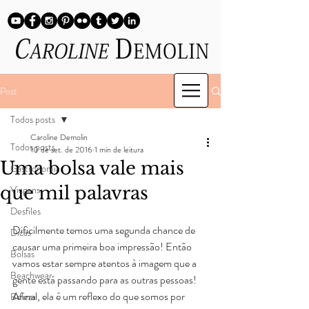
Post
Todos posts
Caroline Demolin
Todos posts
10 de set. de 2016
1 min de leitura
Uma bolsa vale mais
Gastronomia
que mil palavras
Viagens
Desfiles
Dificilmente temos uma segunda chance de 
Dicas
causar uma primeira boa impressão! Então 
Bolsas
vamos estar sempre atentos à imagem que a 
Beachwear
gente está passando para as outras pessoas! 
Afinal, ela é um reflexo do que somos por 
Beleza