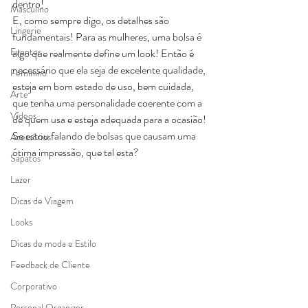
dentro!
Masculino
E, como sempre digo, os detalhes são 
Lingerie
fundamentais! Para as mulheres, uma bolsa é 
Eventos
algo que realmente define um look! Então é 
necessário que ela seja de excelente qualidade, 
Feminino
esteja em bom estado de uso, bem cuidada, 
Arte
que tenha uma personalidade coerente com a 
Vídeos
de quem usa e esteja adequada para a ocasião!
Se estou falando de bolsas que causam uma 
Acessórios
ótima impressão, que tal esta?
Sapatos
Lazer
Dicas de Viagem
Looks
Dicas de moda e Estilo
Feedback de Cliente
Corporativo
Personal Organizer