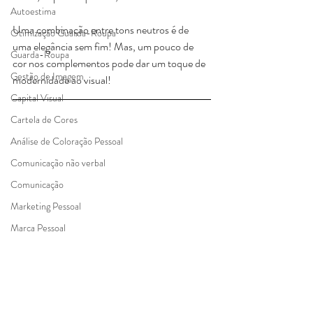
Autoestima
Uma combinação entre tons neutros é de 
Otimização Guarda-Roupa
uma elegância sem fim! Mas, um pouco de 
Guarda-Roupa
cor nos complementos pode dar um toque de 
Gestão de Imagem
modernidade ao visual!
Capital Visual
Cartela de Cores
Análise de Coloração Pessoal
Comunicação não verbal
Comunicação
Marketing Pessoal
Marca Pessoal