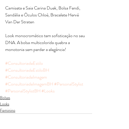
Camiseta e Saia Carina Duek, Bolsa Fendi, 
Sandália e Óculos Chloé, Bracelete Hervé 
Van Der Straten
Look monocromático tem sofisticação no seu 
DNA. A bolsa multicolorida quebra a 
monotonia sem perder a elegância!
#ConsultoriadeEstilo
#ConsultoriadeEstiloBH
#ConsultoriadeImagem
#ConsultoriadeImagemBH
#PersonalStylist
#PersonalStylistBH
#Looks
Bolsas
Looks
Feminino