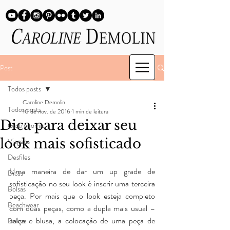
Post
Todos posts
Caroline Demolin
Todos posts
10 de nov. de 2016
1 min de leitura
Dica para deixar seu
Gastronomia
look mais sofisticado
Viagens
Desfiles
Uma maneira de dar um up grade de 
Dicas
sofisticação no seu look é inserir uma terceira 
Bolsas
peça. Por mais que o look esteja completo 
Beachwear
com duas peças, como a dupla mais usual – 
calça e blusa, a colocação de uma peça de 
Beleza