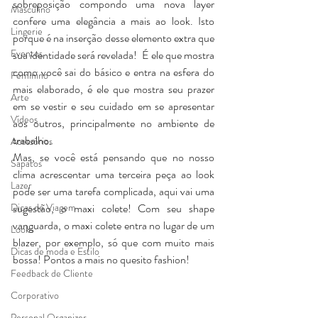
sobreposição compondo uma nova layer 
Masculino
confere uma elegância a mais ao look. Isto 
Lingerie
porque é na inserção desse elemento extra que 
Eventos
sua identidade será revelada!  É ele que mostra 
como você sai do básico e entra na esfera do 
Feminino
mais elaborado, é ele que mostra seu prazer 
Arte
em se vestir e seu cuidado em se apresentar 
Vídeos
aos outros, principalmente no ambiente de 
trabalho.
Acessórios
Mas, se você está pensando que no nosso 
Sapatos
clima acrescentar uma terceira peça ao look 
Lazer
pode ser uma tarefa complicada, aqui vai uma 
Dicas de Viagem
sugestão, o maxi colete! Com seu shape 
vanguarda, o maxi colete entra no lugar de um 
Looks
blazer, por exemplo, só que com muito mais 
Dicas de moda e Estilo
bossa! Pontos a mais no quesito fashion!
Feedback de Cliente
Corporativo
Personal Organizer