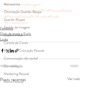
Autoestima
#ConsultoriadeImagem
#ConsultoriadeImagemBH
#PersonalStylist
Otimização Guarda-Roupa
#PersonalStylistBH
#Looks
#Estilo
Guarda-Roupa
#DicasdeEstilo
Gestão de Imagem
Feminino
Dicas de moda e Estilo
Capital Visual
Looks
Cartela de Cores
Análise de Coloração Pessoal
Comunicação não verbal
Comunicação
Marketing Pessoal
Posts recentes
Ver tudo
Marca Pessoal