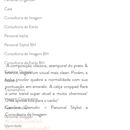
Casa
Consultoria de Imagem
Consultoria de Estilo
Personal stylist
Personal Stylist BH
Consultoria de Imagem BH
Consultoria de Estilo BH
 A composição clássica, atemporal do preto & 
Caroline Demolin
branco, sugere um visual mais clean. Porém, a 
bolsa tricolor quebra a normalidade com sua 
Palestra
pontuação em amarelo. A calça cropped flare 
Treinamento
é uma trend super atual e muito charmosa! 
Imagem Corporativa
Uma aposta boa para o verão!
Caroline Demolin – Personal Stylist e 
Fazer as malas
Consultoria de Imagem
Personal Shopper
#ConsultoriadeEstilo
Identidade
#ConsultoriadeEstiloBH