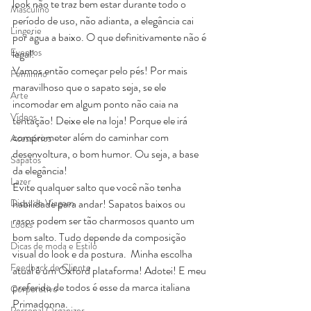
look não te traz bem estar durante todo o 
Masculino
período de uso, não adianta, a elegância cai 
Lingerie
por água a baixo. O que definitivamente não é 
Eventos
legal!
Vamos então começar pelo pés! Por mais 
Feminino
maravilhoso que o sapato seja, se ele 
Arte
incomodar em algum ponto não caia na 
Vídeos
tentação! Deixe ele na loja! Porque ele irá 
comprometer além do caminhar com 
Acessórios
desenvoltura, o bom humor. Ou seja, a base 
Sapatos
da elegância!
Lazer
Evite qualquer salto que você não tenha 
Dicas de Viagem
habilidade para andar! Sapatos baixos ou 
rasos podem ser tão charmosos quanto um 
Looks
bom salto. Tudo depende da composição 
Dicas de moda e Estilo
visual do look e da postura.  Minha escolha 
Feedback de Cliente
atual é um Oxford plataforma! Adotei! E meu 
preferido de todos é esse da marca italiana 
Corporativo
Primadonna.
Personal Organizer