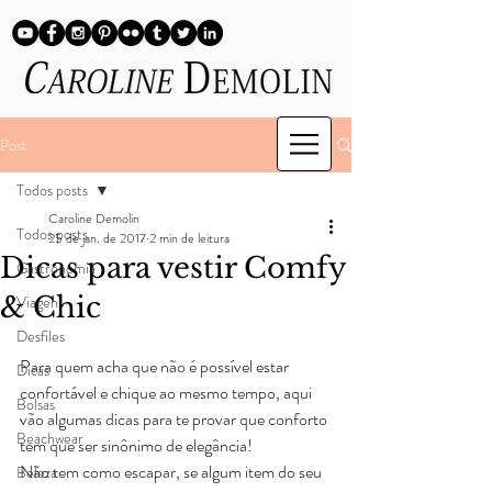
Post
Todos posts
Caroline Demolin
Todos posts
25 de jan. de 2017
2 min de leitura
Dicas para vestir Comfy
Gastronomia
& Chic
Viagens
Desfiles
Para quem acha que não é possível estar 
Dicas
confortável e chique ao mesmo tempo, aqui 
Bolsas
vão algumas dicas para te provar que conforto 
Beachwear
tem que ser sinônimo de elegância!
Não tem como escapar, se algum item do seu 
Beleza