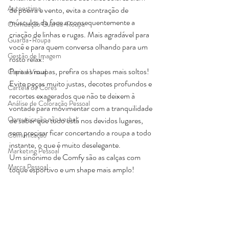
Autoestima
de poeira e vento, evita a contração de 
músculos da face e consequentemente a 
Otimização Guarda-Roupa
criação de linhas e rugas. Mais agradável para 
Guarda-Roupa
você e para quem conversa olhando para um 
Gestão de Imagem
rosto relax!
Para as roupas, prefira os shapes mais soltos! 
Capital Visual
Evite peças muito justas, decotes profundos e 
Cartela de Cores
recortes exagerados que não te deixem à 
Análise de Coloração Pessoal
vontade para movimentar com a tranquilidade 
Comunicação não verbal
de saber que tudo está nos devidos lugares, 
sem precisar ficar concertando a roupa a todo 
Comunicação
instante, o que é muito deselegante.
Marketing Pessoal
Um sinônimo de Comfy são as calças com 
Marca Pessoal
toque esportivo e um shape mais amplo!