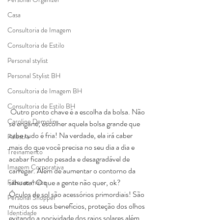
Casa
Consultoria de Imagem
Consultoria de Estilo
Personal stylist
Personal Stylist BH
Consultoria de Imagem BH
Consultoria de Estilo BH
 Outro ponto chave é a escolha da bolsa. Não 
Caroline Demolin
se engane, escolher aquela bolsa grande que 
cabe tudo é fria! Na verdade, ela irá caber 
Palestra
mais do que você precisa no seu dia a dia e 
Treinamento
acabar ficando pesada e desagradável de 
Imagem Corporativa
carregar. Além de aumentar o contorno da 
silhueta! O que a gente não quer, ok?
Fazer as malas
Óculos de sol são acessórios primordiais! São 
Personal Shopper
muitos os seus benefícios, proteção dos olhos 
Identidade
evitando a nocividade dos raios solares além 