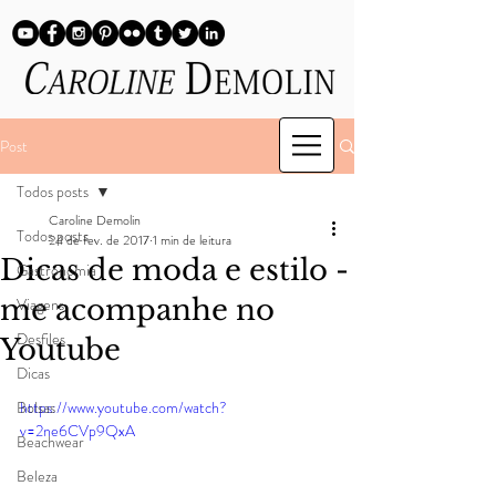
Post
Todos posts
Caroline Demolin
Todos posts
24 de fev. de 2017
1 min de leitura
Dicas de moda e estilo -
Gastronomia
me acompanhe no
Viagens
Desfiles
Youtube
Dicas
Bolsas
https://www.youtube.com/watch?
v=2ne6CVp9QxA
Beachwear
Beleza