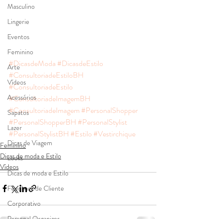
Masculino
Lingerie
Eventos
Feminino
#DicasdeModa
#DicasdeEstilo
Arte
#ConsultoriadeEstiloBH
Vídeos
#ConsultoriadeEstilo
Acessórios
#ConsultoriadeImagemBH
#ConsultoriadeImagem
#PersonalShopper
Sapatos
#PersonalShopperBH
#PersonalStylist
Lazer
#PersonalStylistBH
#Estilo
#Vestirchique
Dicas de Viagem
Feminino
Dicas de moda e Estilo
Looks
Vídeos
Dicas de moda e Estilo
Feedback de Cliente
Corporativo
Personal Organizer