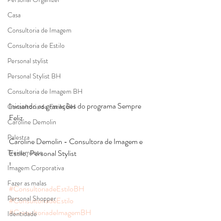
Casa
Consultoria de Imagem
Consultoria de Estilo
Personal stylist
Personal Stylist BH
Consultoria de Imagem BH
Iniciando as gravações do programa Sempre 
Consultoria de Estilo BH
Feliz. 
Caroline Demolin
Palestra
Caroline Demolin - Consultora de Imagem e 
Treinamento
Estilo, Personal Stylist
! 
Imagem Corporativa
Fazer as malas
#ConsultoriadeEstiloBH
Personal Shopper
#ConsultoriadeEstilo
#ConsultoriadeImagemBH
Identidade