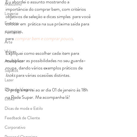
Eu abordei o assunto mostrando a 
Masculino
importância do comprar bem, com critérios 
Lingerie
objetivos de seleção e dicas simples  para você 
Eventos
colocar em  prática na sua próxima saída para 
compras,
Feminino
para 
comprar bem e comprar pouco
.
Arte
Vídeos
Expliquei como escolher cada item para 
multiplicar as possibilidades no seu guarda-
Acessórios
roupa, dando vários exemplos práticos de 
Sapatos
looks
 para várias ocasiões distintas.
Lazer
Dicas de Viagem
O programa vai ao ar dia 01 de janeiro às 18h 
na Rede Super. Me acompanhe lá!
Looks
Dicas de moda e Estilo
Feedback de Cliente
Corporativo
Personal Organizer