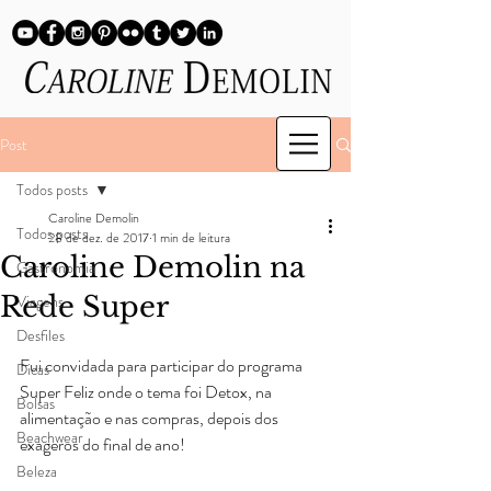
Post
Todos posts
Caroline Demolin
Todos posts
28 de dez. de 2017
1 min de leitura
Caroline Demolin na
Gastronomia
Rede Super
Viagens
Desfiles
Fui convidada para participar do programa 
Dicas
Super Feliz onde o tema foi Detox, na 
Bolsas
alimentação e nas compras, depois dos 
Beachwear
exageros do final de ano!
Beleza