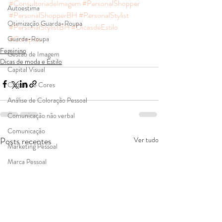
#ConsultoriadeImagem
#PersonalShopper
Autoestima
#PersonalShopperBH
#PersonalStylist
Otimização Guarda-Roupa
#PersonalStylistBH
#DicasdeEstilo
#Compras
Guarda-Roupa
Feminino
Gestão de Imagem
Dicas de moda e Estilo
Capital Visual
Cartela de Cores
Análise de Coloração Pessoal
Comunicação não verbal
Comunicação
Posts recentes
Ver tudo
Marketing Pessoal
Marca Pessoal